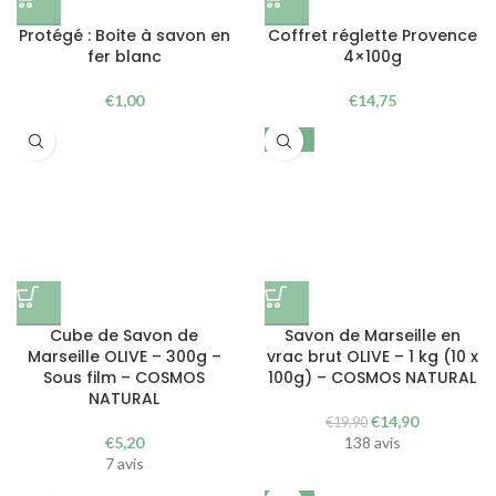
Protégé : Boite à savon en
Coffret réglette Provence
fer blanc
4×100g
€
1,00
€
14,75
-25%
Cube de Savon de
Savon de Marseille en
Marseille OLIVE – 300g –
vrac brut OLIVE – 1 kg (10 x
Sous film – COSMOS
100g) – COSMOS NATURAL
NATURAL
Le
Le
€
14,90
€
19,90
prix
prix
€
5,20
138 avis
initial
actuel
7 avis
était :
est :