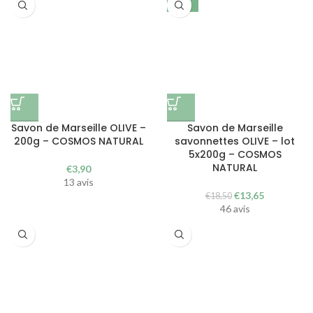
€19,90.
€14,90.
-26%
Savon de Marseille OLIVE –
Savon de Marseille
200g – COSMOS NATURAL
savonnettes OLIVE – lot
5x200g – COSMOS
NATURAL
€
3,90
13 avis
Le
Le
€
13,65
€
18,50
prix
prix
46 avis
initial
actuel
était :
est :
€18,50.
€13,65.