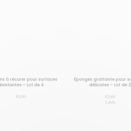
s à récurer pour surfaces
Éponges grattante pour s
AU PANIER
AJOUTER AU PANIER
ésistantes – Lot de 4
délicates – Lot de 
€
2,45
€
2,65
1 avis