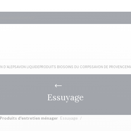
SEILLE
BLOG
CONTACT
N D’ALEP
SAVON LIQUIDE
PRODUITS BIO
SOINS DU CORPS
SAVON DE PROVENCE
M
Essuyage
Produits d'entretien ménager
Essuyage