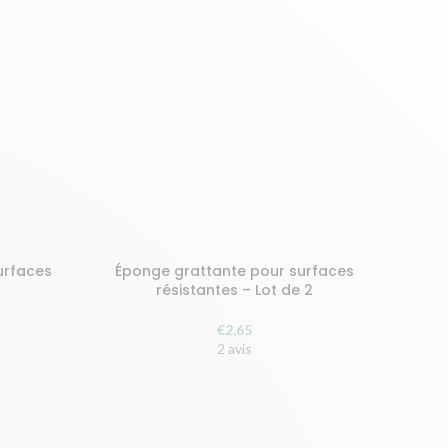
urfaces
Éponge grattante pour surfaces
AJOUTER AU PANIER
2
résistantes – Lot de 2
€
2,65
2 avis