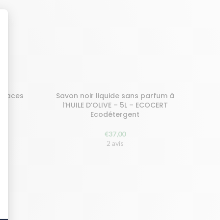
urfaces
Savon noir liquide sans parfum à
AJOUTER AU PANIER
 6
l’HUILE D’OLIVE – 5L – ECOCERT
Ecodétergent
€
37,00
2 avis