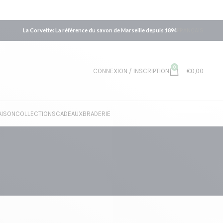
La Corvette: La référence du savon de Marseille depuis 1894
FRANÇAIS
0
CONNEXION / INSCRIPTION
€
0,00
AISON
COLLECTIONS
CADEAUX
BRADERIE