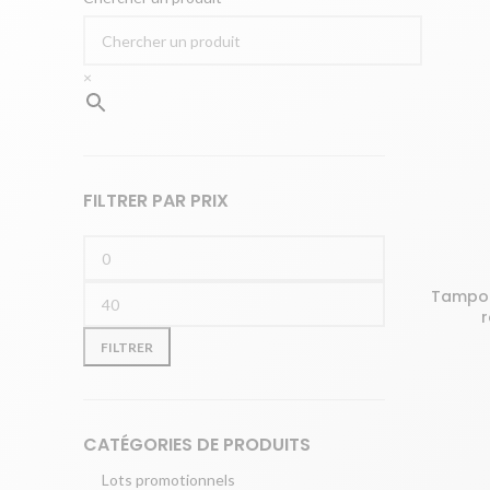
×
FILTRER PAR PRIX
Tampon
AJOUTER 
Prix
Prix
r
min
max
FILTRER
CATÉGORIES DE PRODUITS
Lots promotionnels