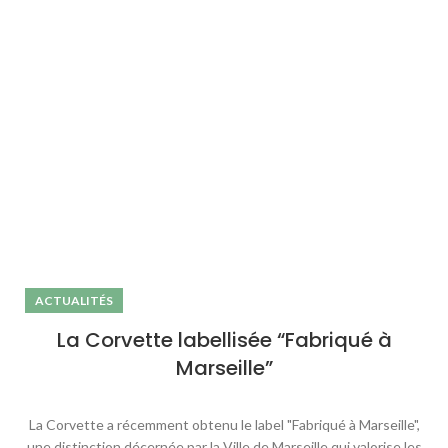
ACTUALITÉS
La Corvette labellisée “Fabriqué à
Marseille”
La Corvette a récemment obtenu le label "Fabriqué à Marseille",
une distinction décernée par la Ville de Marseille qui valorise les