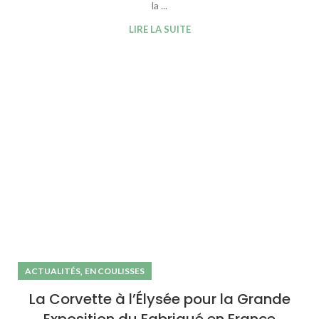
la ...
LIRE LA SUITE
,
ACTUALITÉS
EN COULISSES
La Corvette à l’Élysée pour la Grande
Exposition du Fabriqué en France