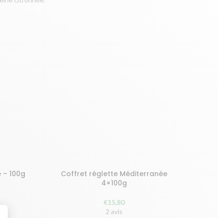
 – 100g
Coffret réglette Méditerranée
AJOUTER AU PANIER
4×100g
€
15,80
2 avis