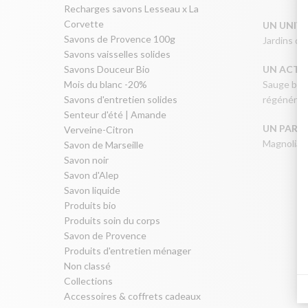
Recharges savons Lesseau x La
Corvette
UN UNIV
Savons de Provence 100g
Jardins de p
Savons vaisselles solides
Savons Douceur Bio
UN ACTIF
Mois du blanc -20%
Sauge bio,
Savons d'entretien solides
régénérant
Senteur d'été | Amande
UN PARF
Verveine-Citron
Magnolia –
Savon de Marseille
Savon noir
Savon d'Alep
Savon liquide
Produits bio
Produits soin du corps
Savon de Provence
Produits d'entretien ménager
Non classé
Collections
Accessoires & coffrets cadeaux