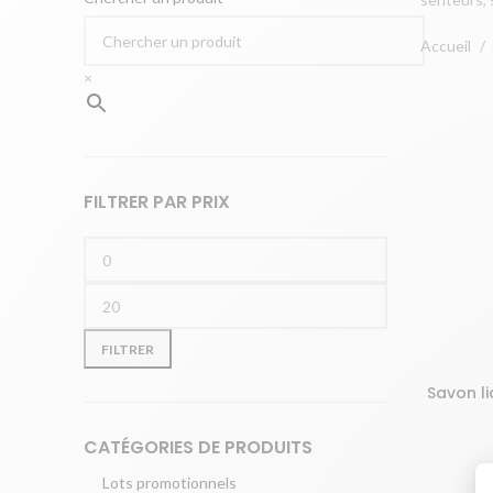
Accueil
×
FILTRER PAR PRIX
Prix
Prix
min
max
FILTRER
Savon l
AJOUTER 
CATÉGORIES DE PRODUITS
Lots promotionnels