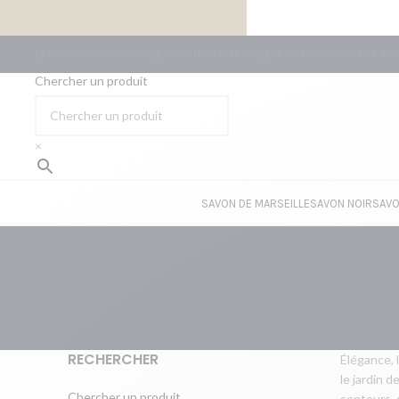
LIVRAISON GRATUITE À PARTIR DE 59€ D’ACHATS
LA SAVONNERIE DU MIDI
LE SAVON DE MARSEILLE
MUSÉE DU SAVON DE MAR
Chercher un produit
×
SAVON DE MARSEILLE
SAVON NOIR
SAVO
RECHERCHER
Élégance, l
le jardin 
Chercher un produit
senteurs, 