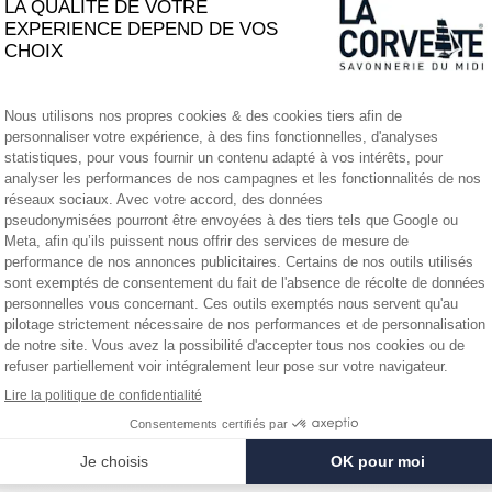
ERS
lantes fleuries à l’infini.
 reconnue pour ses vertus
es, purifiantes et équilibrantes.
UM DELICAT
 Verveine citronnée.