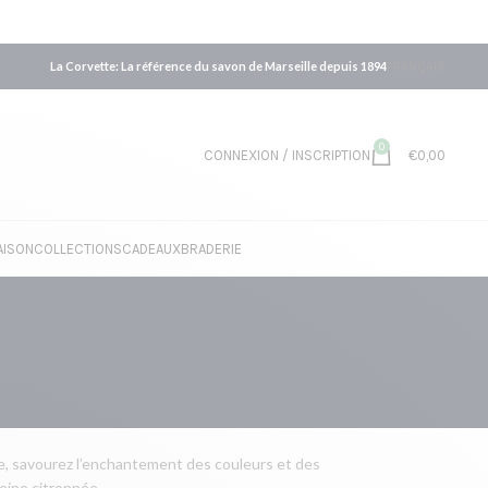
La Corvette: La référence du savon de Marseille depuis 1894
FRANÇAIS
0
CONNEXION / INSCRIPTION
€
0,00
AISON
COLLECTIONS
CADEAUX
BRADERIE
rte, savourez l’enchantement des couleurs et des
eine citronnée.