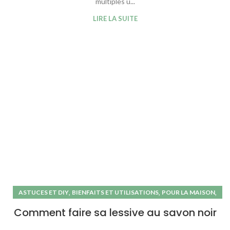
multiples u...
LIRE LA SUITE
,
,
,
ASTUCES ET DIY
BIENFAITS ET UTILISATIONS
POUR LA MAISON
SAVON NOIR
Comment faire sa lessive au savon noir