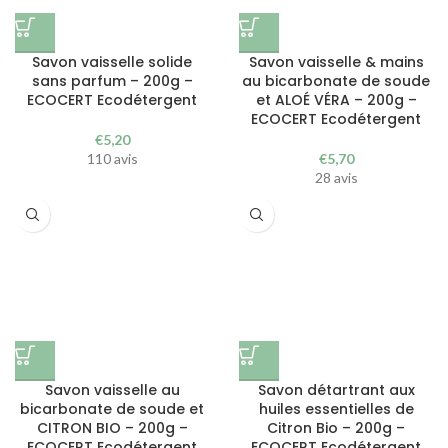
Savon vaisselle solide
Savon vaisselle & mains
sans parfum – 200g –
au bicarbonate de soude
ECOCERT Ecodétergent
et ALOÉ VÉRA – 200g –
ECOCERT Ecodétergent
€
5,20
110 avis
€
5,70
28 avis
Savon vaisselle au
Savon détartrant aux
bicarbonate de soude et
huiles essentielles de
CITRON BIO – 200g –
Citron Bio – 200g –
ECOCERT Ecodétergent
ECOCERT Ecodétergent