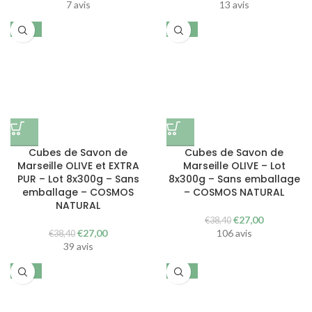
7 avis
13 avis
-30%
-30%
Cubes de Savon de
Cubes de Savon de
Marseille OLIVE et EXTRA
Marseille OLIVE – Lot
PUR – Lot 8x300g – Sans
8x300g – Sans emballage
emballage – COSMOS
– COSMOS NATURAL
NATURAL
Le
Le
€
27,00
€
38,40
Le
Le
prix
prix
€
27,00
106 avis
€
38,40
prix
prix
initial
actuel
39 avis
initial
actuel
était :
est :
était :
est :
€38,40.
€27,00.
-30%
-34%
€38,40.
€27,00.