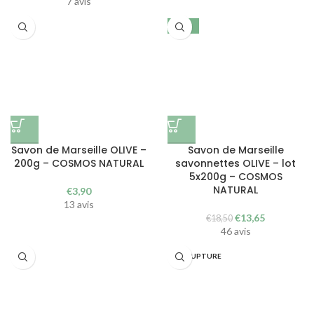
initial
actuel
7 avis
était :
est :
€19,90.
€14,90.
-26%
Savon de Marseille OLIVE –
Savon de Marseille
200g – COSMOS NATURAL
savonnettes OLIVE – lot
5x200g – COSMOS
NATURAL
€
3,90
13 avis
Le
Le
€
13,65
€
18,50
prix
prix
46 avis
initial
actuel
était :
est :
EN RUPTURE
€18,50.
€13,65.