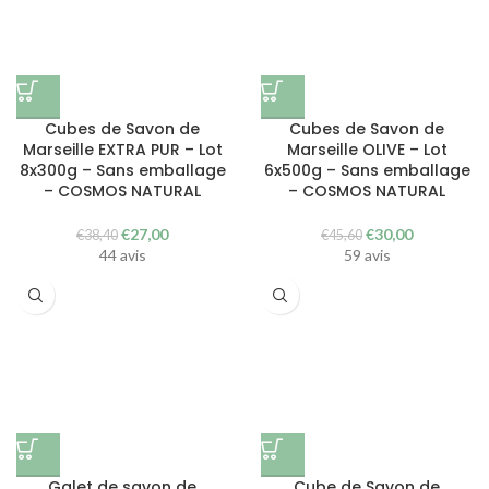
Cubes de Savon de
Cubes de Savon de
Marseille EXTRA PUR – Lot
Marseille OLIVE – Lot
8x300g – Sans emballage
6x500g – Sans emballage
– COSMOS NATURAL
– COSMOS NATURAL
Le
Le
Le
Le
€
27,00
€
30,00
€
38,40
€
45,60
prix
prix
prix
prix
44 avis
59 avis
initial
actuel
initial
actuel
était :
est :
était :
est :
€38,40.
€27,00.
€45,60.
€30,00.
Galet de savon de
Cube de Savon de