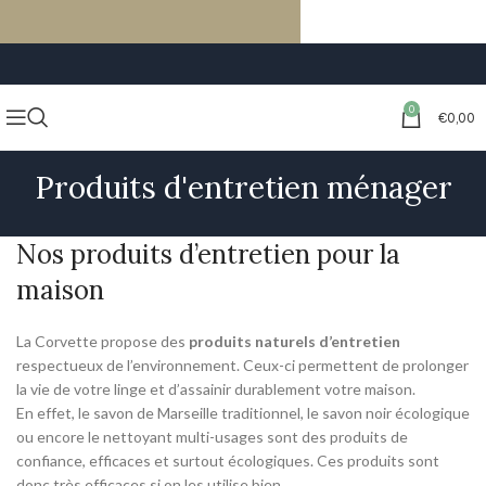
LIVRAISON GRATUITE À PARTIR DE 59€ D’ACHATS
0
€
0,00
Produits d'entretien ménager
Nos produits d’entretien pour la
maison
La Corvette propose des
produits naturels d’entretien
respectueux de l’environnement. Ceux-ci permettent de prolonger
la vie de votre linge et d’assainir durablement votre maison.
En effet, le savon de Marseille traditionnel, le savon noir écologique
ou encore le nettoyant multi-usages sont des produits de
confiance, efficaces et surtout écologiques. Ces produits sont
donc très efficaces si on les utilise bien.