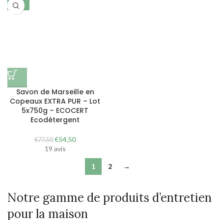
-30%
Savon de Marseille en
Copeaux EXTRA PUR – Lot
5x750g – ECOCERT
Ecodétergent
Le
Le
€
54,50
€
77,50
prix
prix
19 avis
initial
actuel
1
2
→
était :
est :
€77,50.
€54,50.
Notre gamme de produits d’entretien
pour la maison