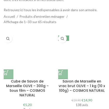
Retrouvez ici tous les indispensables à avoir dans son armoire.
Accueil
Produits d'entretien ménager
Affichage de 1–33 sur 65 résultats
-25%
Cube de Savon de
Savon de Marseille en
Marseille OLIVE – 300g –
vrac brut OLIVE – 1 kg (10 x
Sous film – COSMOS
100g) – COSMOS NATURAL
NATURAL
Le
Le
€
14,90
€
19,90
prix
prix
€
5,20
138 avis