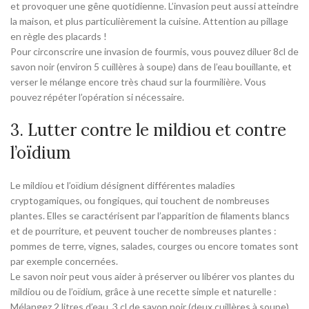
et provoquer une gêne quotidienne. L’invasion peut aussi atteindre
la maison, et plus particulièrement la cuisine. Attention au pillage
en règle des placards !
Pour circonscrire une invasion de fourmis, vous pouvez diluer 8cl de
savon noir (environ 5 cuillères à soupe) dans de l’eau bouillante, et
verser le mélange encore très chaud sur la fourmilière. Vous
pouvez répéter l’opération si nécessaire.
3. Lutter contre le mildiou et contre
l’oïdium
Le mildiou et l’oïdium désignent différentes maladies
cryptogamiques, ou fongiques, qui touchent de nombreuses
plantes. Elles se caractérisent par l’apparition de filaments blancs
et de pourriture, et peuvent toucher de nombreuses plantes :
pommes de terre, vignes, salades, courges ou encore tomates sont
par exemple concernées.
Le savon noir peut vous aider à préserver ou libérer vos plantes du
mildiou ou de l’oïdium, grâce à une recette simple et naturelle :
Mélangez 2 litres d’eau, 3 cl de savon noir (deux cuillères à soupe),