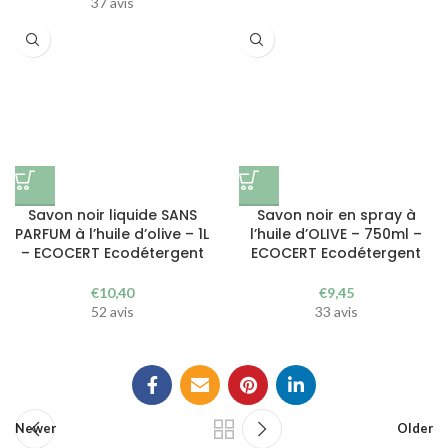
37 avis
Savon noir liquide SANS
Savon noir en spray à
PARFUM à l’huile d’olive – 1L
l’huile d’OLIVE – 750ml –
– ECOCERT Ecodétergent
ECOCERT Ecodétergent
€
10,40
€
9,45
52 avis
33 avis
Newer
Older