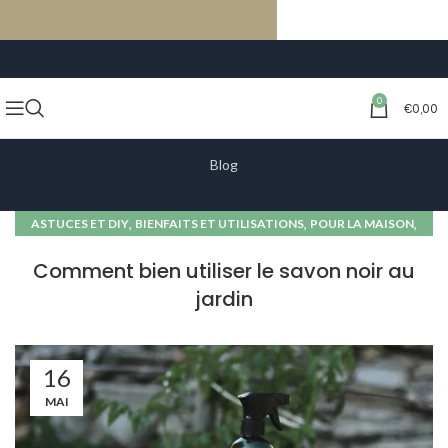
LIVRAISON GRATUITE À PARTIR DE 59€ D’ACHATS
0
€
0,00
Blog
,
,
,
ASTUCES ET DIY
BIENFAITS ET UTILISATIONS
POUR LA MAISON
SAVON NOIR
Comment bien utiliser le savon noir au
jardin
16
MAI