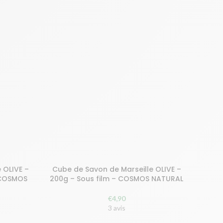
 OLIVE –
Cube de Savon de Marseille OLIVE –
Achetez et gagnez 10 points!
 COSMOS
200g – Sous film – COSMOS NATURAL
AJOUTER AU PANIER
€
4,90
3 avis