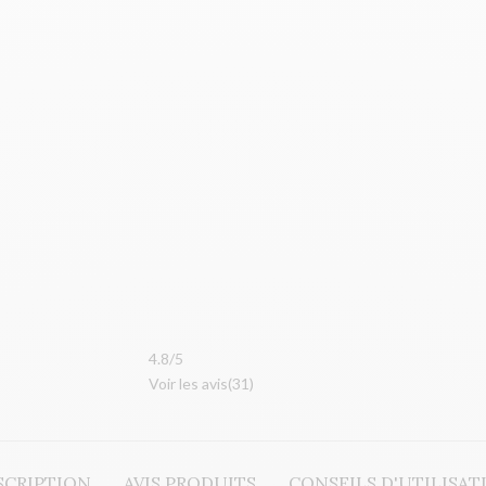
4.8
/
5
Voir les avis(
31
)
SCRIPTION
AVIS PRODUITS
CONSEILS D'UTILISAT