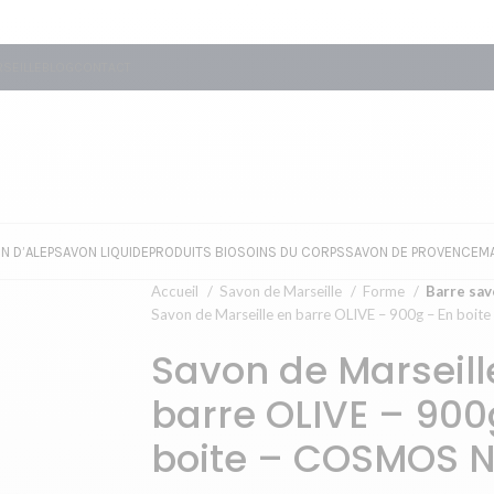
SEILLE
BLOG
CONTACT
N D’ALEP
SAVON LIQUIDE
PRODUITS BIO
SOINS DU CORPS
SAVON DE PROVENCE
M
Accueil
Savon de Marseille
Forme
Barre sav
Savon de Marseille en barre OLIVE – 900g – En b
Savon de Marseill
barre OLIVE – 900
boite – COSMOS 