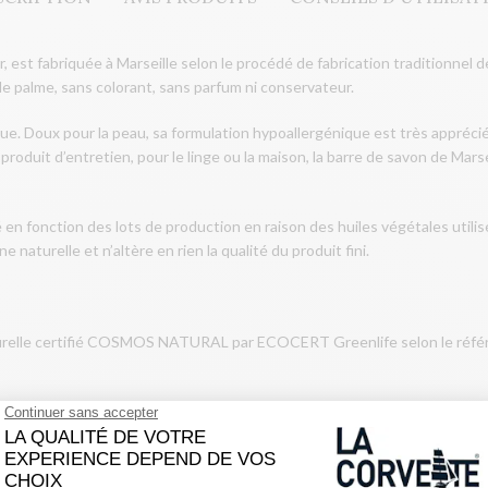
er, est fabriquée à Marseille selon le procédé de fabrication traditionnel
de palme, sans colorant, sans parfum ni conservateur.
ique. Doux pour la peau, sa formulation hypoallergénique est très appréci
en produit d’entretien, pour le linge ou la maison, la barre de savon de M
 en fonction des lots de production en raison des huiles végétales utili
ne naturelle et n’altère en rien la qualité du produit fini.
turelle certifié COSMOS NATURAL par ECOCERT Greenlife selon le référe
 fabrication artisanale fixée par l’Union des Professionnels du Savon de