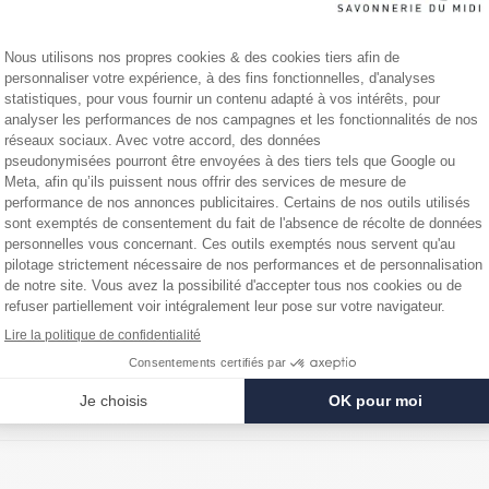
audron d’époque
tir de matières premières et d’huiles exclusivement végétales, sans addi
du-Rhône, berceau historique du savon de Marseille.
odium Chloride, Sodium Hydroxide
iennent une part minime de glycérine. Celle-ci est issue du processus natu
arseillais. Il en reste toutefois une faible trace dans le produit fini et 
Yuka !