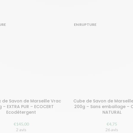
URE
EN RUPTURE
 de Savon de Marseille Vrac
Cube de Savon de Marseille
et gagnez 290 points!
Achetez et gagnez 10 points!
kg – EXTRA PUR – ECOCERT
200g – Sans emballage –
Ecodétergent
NATURAL
LIRE LA SUITE
LIRE LA SUITE
€
145,00
€
4,75
2 avis
26 avis