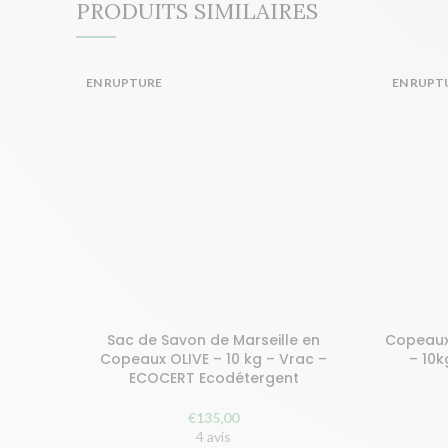
PRODUITS SIMILAIRES
EN RUPTURE
EN RUPT
Sac de Savon de Marseille en
Copeaux
Achetez et gagnez 270 points!
Achetez 
Copeaux OLIVE – 10 kg – Vrac –
– 10
ECOCERT Ecodétergent
LIRE LA SUITE
€
135,00
4 avis