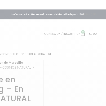
La Corvette: La référence du savon de Marseille depuis 1894
FRANÇAIS
0
CONNEXION / INSCRIPTION
€
0,00
AISON
COLLECTIONS
CADEAUX
BRADERIE
on de Marseille
oite – COSMOS NATURAL
e en
g – En
NATURAL