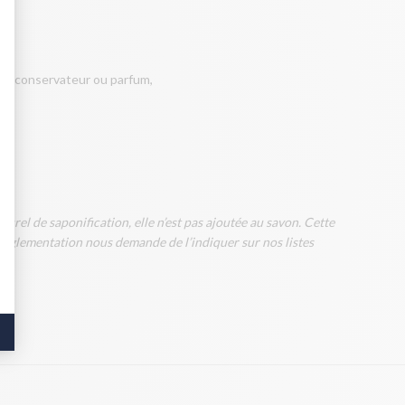
tif, conservateur ou parfum,
rel de saponification, elle n’est pas ajoutée au savon. Cette
la réglementation nous demande de l’indiquer sur nos listes