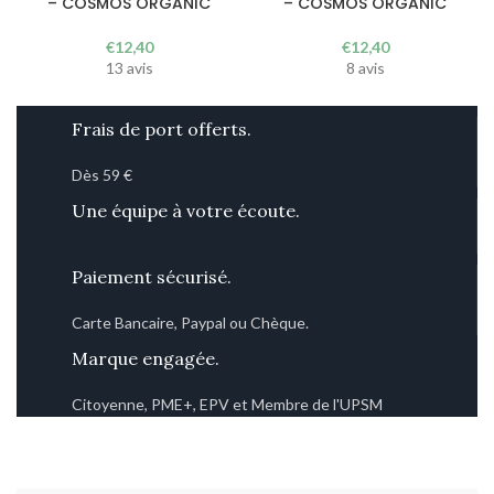
– COSMOS ORGANIC
– COSMOS ORGANIC
€
12,40
€
12,40
13 avis
8 avis
Frais de port offerts.
Dès 59 €
Une équipe à votre écoute.
Paiement sécurisé.
Carte Bancaire, Paypal ou Chèque.
Marque engagée.
Citoyenne, PME+, EPV et Membre de l'UPSM