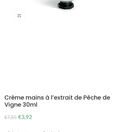
Cliquez pour agrandir
Crème mains à l’extrait de Pêche de
Vigne 30ml
Le
Le
€
3,92
€
7,85
prix
prix
initial
actuel