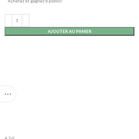
Achetez et gagnez 8 points!
était :
est :
€7,85.
€3,92.
AJOUTER AU PANIER
4.7
/
5