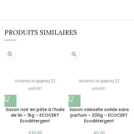
PRODUITS SIMILAIRES
Achetez et gagnez 21
Achetez et gagnez 11
points!
points!
Savon noir en pâte à l’huile
Savon vaisselle solide sans
de lin – 1kg – ECOCERT
parfum – 200g – ECOCERT
Ecodétergent
Ecodétergent
€
10,20
€
5,20