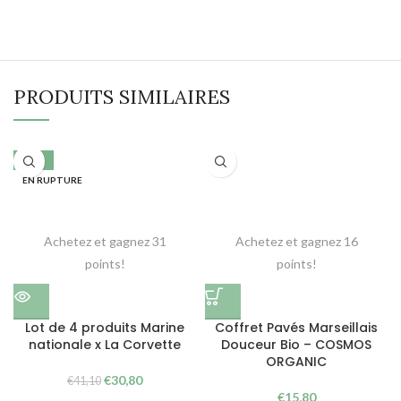
PRODUITS SIMILAIRES
-25%
EN RUPTURE
Achetez et gagnez 31
Achetez et gagnez 16
points!
points!
Lot de 4 produits Marine
Coffret Pavés Marseillais
nationale x La Corvette
Douceur Bio – COSMOS
ORGANIC
Le
Le
€
30,80
€
41,10
prix
prix
€
15,80