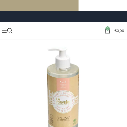
LIVRAISON GRATUITE À PARTIR DE 59€ D’ACHATS
0
€
0,00