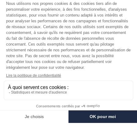
Mentions légales
RÉSEAUX SOCIAUX
Facebook
Instagram
Pinterest
LinkedIn
YouTube
Les avis de nos clients
LA CORVETTE
2024 TOUS DROITS RESERVES.
Achetez
Savon multi-
et