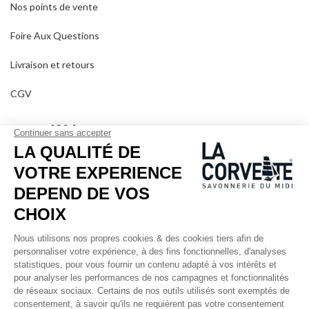
Nos points de vente
Foire Aux Questions
Livraison et retours
CGV
DEPUIS 1894
Qui sommes-nous ?
Savons personnalisés
Visiter le musée
Devenir revendeur
Dans les médias
Salle de séminaire
Mentions légales