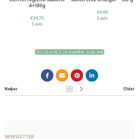
4×100g
€
4,00
€
14,75
1 avis
1 avis
DÉCOUVREZ LA GAMME SUBLIME
Newer
Older
NEWSLETTER