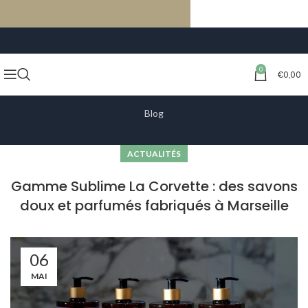
LIVRAISON GRATUITE À PARTIR DE 59€ D’ACHATS
0
€
0,00
Blog
ACTUALITÉS
Gamme Sublime La Corvette : des savons
doux et parfumés fabriqués à Marseille
06
MAI