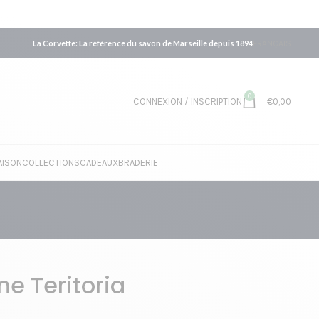
La Corvette: La référence du savon de Marseille depuis 1894
FRANÇAIS
0
CONNEXION / INSCRIPTION
€
0,00
AISON
COLLECTIONS
CADEAUX
BRADERIE
e Teritoria