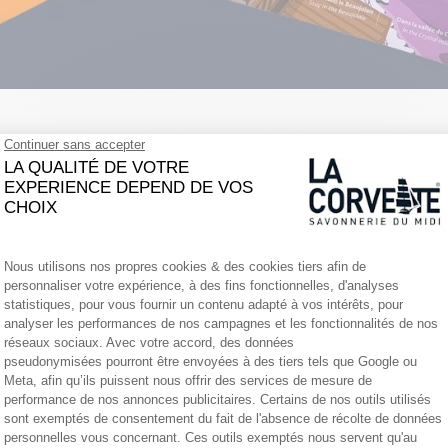
tion hiver du magazine
Teritoria
, la communauté destinée aux restaurateur
ire authentique, local et durable.
Corvette, le savon made in Marseille » a été publié en page 28. Il permet 
ades (15ᵉ arrondissement de Marseille).
ières à perpétuer la méthode traditionnelle marseillaise ;
énération en génération ;
 et respectueuse de la tradition du véritable savon de Marseille.