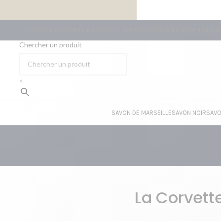
LIVRAISON GRATUITE À PARTIR DE 59€ D’ACHATS
LA SAVONNERIE DU MIDI
LE SAVON DE MARSEILLE
MUSÉE DU SAVON DE MAR
Chercher un produit
×
SAVON DE MARSEILLE
SAVON NOIR
SAVO
La Corvett