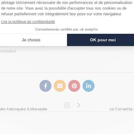
l’article, pour cette mise en lumière sincère et inspirante. Elle a brill
ire rayonner le savon de Marseille authentique.
 auprès du réseau du magazine. Une belle occasion de (re)découvrir notre h
française.
s fabriqués à Marseille
La Corvette 