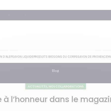
SEILLE
BLOG
CONTACT
N D’ALEP
SAVON LIQUIDE
PRODUITS BIO
SOINS DU CORPS
SAVON DE PROVENCE
M
Blog
,
ACTUALITÉS
NOS COLLABORATIONS
e à l’honneur dans le magazin