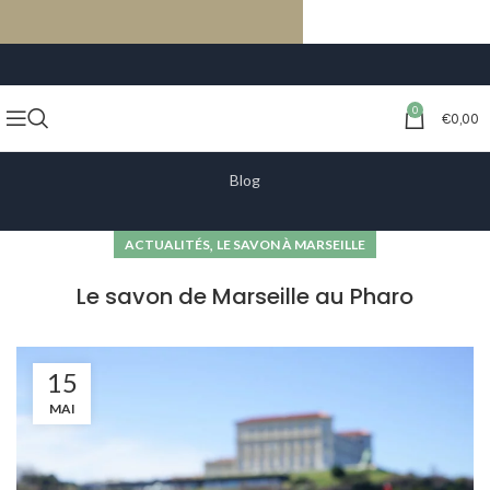
LIVRAISON GRATUITE À PARTIR DE 59€ D’ACHATS
0
€
0,00
Blog
,
ACTUALITÉS
LE SAVON À MARSEILLE
Le savon de Marseille au Pharo
15
MAI