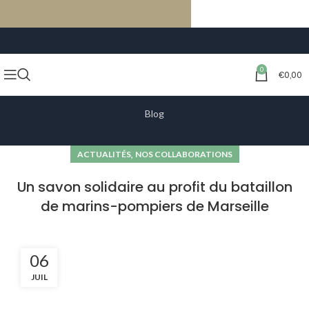
LIVRAISON GRATUITE À PARTIR DE 59€ D’ACHATS
0
€
0,00
Blog
,
ACTUALITÉS
NOS COLLABORATIONS
Un savon solidaire au profit du bataillon
de marins-pompiers de Marseille
06
JUIL