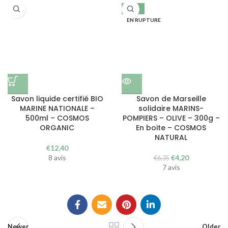
-34%
EN RUPTURE
Savon liquide certifié BIO
Savon de Marseille
MARINE NATIONALE –
solidaire MARINS-
500ml – COSMOS
POMPIERS – OLIVE – 300g –
ORGANIC
En boite – COSMOS
NATURAL
€
12,40
Le
Le
8 avis
€
4,20
€
6,35
prix
prix
7 avis
initial
actuel
était :
est :
€6,35.
€4,20.
Newer
Older