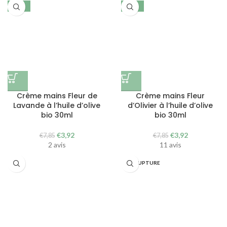
était :
est :
était :
est :
-50%
-50%
€7,85.
€3,92.
€7,85.
€3,92.
Crème mains Fleur de
Crème mains Fleur
Lavande à l’huile d’olive
d’Olivier à l’huile d’olive
bio 30ml
bio 30ml
Le
Le
Le
Le
€
3,92
€
3,92
€
7,85
€
7,85
prix
prix
prix
prix
2 avis
11 avis
initial
actuel
initial
actuel
était :
est :
était :
est :
EN RUPTURE
€7,85.
€3,92.
€7,85.
€3,92.