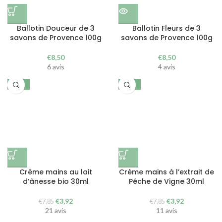
Ballotin Douceur de 3
Ballotin Fleurs de 3
savons de Provence 100g
savons de Provence 100g
€
8,50
€
8,50
6 avis
4 avis
-50%
-50%
Crème mains au lait
Crème mains à l’extrait de
d’ânesse bio 30ml
Pêche de Vigne 30ml
Le
Le
Le
Le
€
3,92
€
3,92
€
7,85
€
7,85
prix
prix
prix
prix
21 avis
11 avis
initial
actuel
initial
actuel