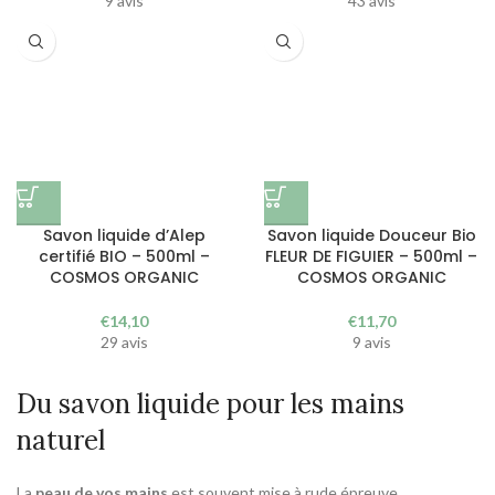
9 avis
43 avis
Savon liquide d’Alep
Savon liquide Douceur Bio
certifié BIO – 500ml –
FLEUR DE FIGUIER – 500ml –
COSMOS ORGANIC
COSMOS ORGANIC
€
14,10
€
11,70
29 avis
9 avis
Du savon liquide pour les mains
naturel
La
peau de vos mains
est souvent mise à rude épreuve.