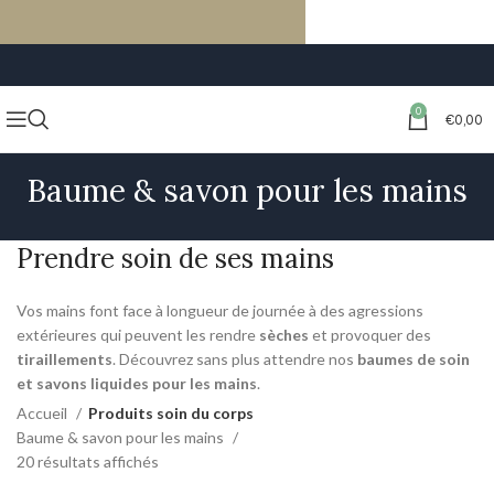
LIVRAISON GRATUITE À PARTIR DE 59€ D’ACHATS
0
€
0,00
Baume & savon pour les mains
Prendre soin de ses mains
Vos mains font face à longueur de journée à des agressions
extérieures qui peuvent les rendre
sèches
et provoquer des
tiraillements
. Découvrez sans plus attendre nos
baumes de soin
et savons liquides pour les mains
.
Accueil
Produits soin du corps
Baume & savon pour les mains
20 résultats affichés