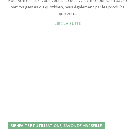
Pour votre corps, vous voulez ce qu’il y a de meilleur. Cela passe
par vos gestes du quotidien, mais également par les produits
que vou...
LIRE LA SUITE
,
BIENFAITS ET UTILISATIONS
SAVON DE MARSEILLE